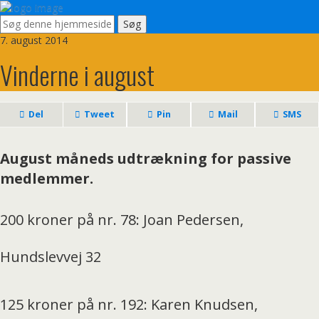
7. august 2014
Vinderne i august
Del
Tweet
Pin
Mail
SMS
August måneds udtrækning for passive
medlemmer.
200 kroner på nr. 78: Joan Pedersen,
Hundslevvej 32
125 kroner på nr. 192: Karen Knudsen,