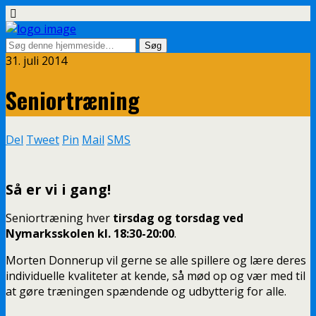
31. juli 2014
Seniortræning
Del
Tweet
Pin
Mail
SMS
Så er vi i gang!
Seniortræning hver
tirsdag og torsdag ved
Nymarksskolen kl. 18:30-20:00
.
Morten Donnerup vil gerne se alle spillere og lære deres
individuelle kvaliteter at kende, så mød op og vær med til
at gøre træningen spændende og udbytterig for alle.