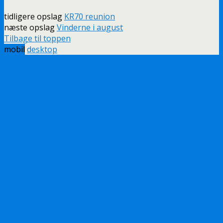
tidligere opslag
KR70 reunion
næste opslag
Vinderne i august
Tilbage til toppen
mobil
desktop