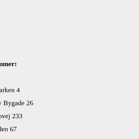
emmer:
arken 4
by Bygade 26
ovej 233
den 67