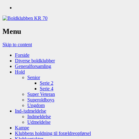
Menu
Skip to content
Forside
Diverse boldklubber
Generalforsamling
Hold
Senior
Serie 2
Serie 4
Super Veteran
Superoldboys
Ungdom
Ind-/udmeldelse
Indmeldelse
Udmeldelse
Kampe
Klubbens holdning til forældreopførsel
Klubkontakter