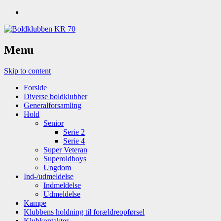
Menu
Skip to content
Forside
Diverse boldklubber
Generalforsamling
Hold
Senior
Serie 2
Serie 4
Super Veteran
Superoldboys
Ungdom
Ind-/udmeldelse
Indmeldelse
Udmeldelse
Kampe
Klubbens holdning til forældreopførsel
Klubkontakter